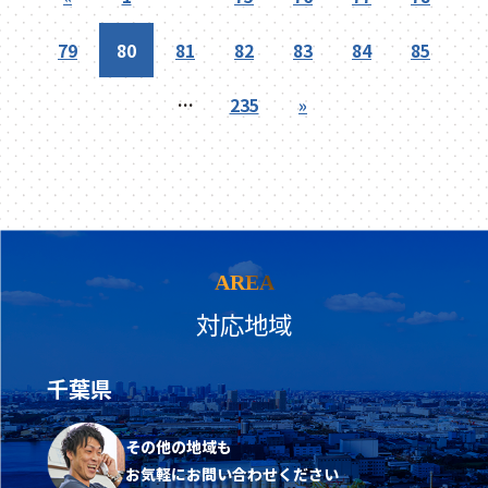
79
80
81
82
83
84
85
…
235
»
AREA
対応地域
千葉県
その他の地域も
お気軽にお問い合わせください