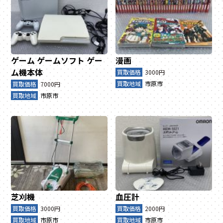
ゲーム
ゲームソフト
ゲー
漫画
ム機本体
買取価格
3000円
買取地域
市原市
買取価格
7000円
買取地域
市原市
芝刈機
血圧計
買取価格
3000円
買取価格
2000円
買取地域
市原市
買取地域
市原市