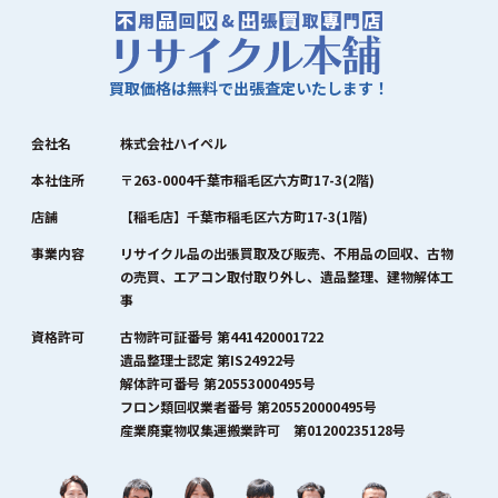
買取価格は無料で出張査定いたします！
会社名
株式会社ハイペル
本社住所
〒263-0004千葉市稲毛区六方町17-3(2階)
店舗
【稲毛店】千葉市稲毛区六方町17-3(1階)
事業内容
リサイクル品の出張買取及び販売、不用品の回収、古物
の売買、エアコン取付取り外し、遺品整理、建物解体工
事
資格許可
古物許可証番号 第441420001722
遺品整理士認定 第IS24922号
解体許可番号 第20553000495号
フロン類回収業者番号 第205520000495号
産業廃棄物収集運搬業許可 第01200235128号