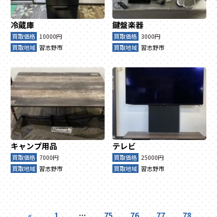
冷蔵庫
鍵盤楽器
買取価格
10000円
買取価格
3000円
買取地域
習志野市
買取地域
習志野市
キャンプ用品
テレビ
買取価格
7000円
買取価格
25000円
買取地域
習志野市
買取地域
習志野市
«
1
…
75
76
77
78