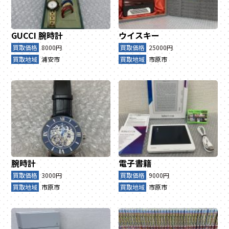
GUCCI
腕時計
ウイスキー
買取価格
8000円
買取価格
25000円
買取地域
浦安市
買取地域
市原市
腕時計
電子書籍
買取価格
3000円
買取価格
9000円
買取地域
市原市
買取地域
市原市