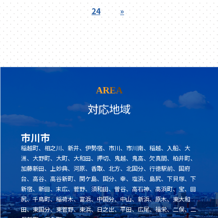
24
»
AREA
対応地域
市川市
稲越町、相之川、新井、伊勢宿、市川、市川南、稲越、入船、大
洲、大野町、大町、大和田、押切、鬼越、鬼高、欠真間、柏井町、
加藤新田、上妙典、河原、香取、北方、北国分、行徳駅前、国府
台、高谷、高谷新町、関ケ島、国分、幸、塩浜、島尻、下貝塚、下
新宿、新田、末広、菅野、須和田、曽谷、高石神、高浜町、宝、田
尻、千鳥町、稲荷木、富浜、中国分、中山、新浜、原木、東大和
田、東国分、東菅野、東浜、日之出、平田、広尾、福栄、二俣、二