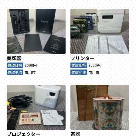
美顔器
プリンター
買取価格
8000円
買取価格
3000円
買取地域
市川市
買取地域
市川市
プロジェクター
茶器