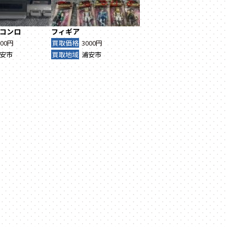
コンロ
フィギア
000円
買取価格
3000円
安市
買取地域
浦安市