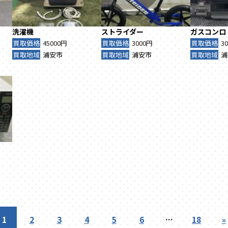
洗濯機
ストライダー
ガスコンロ
買取価格
45000円
買取価格
3000円
買取価格
3
買取地域
浦安市
買取地域
浦安市
買取地域
浦
1
2
3
4
5
6
…
18
»