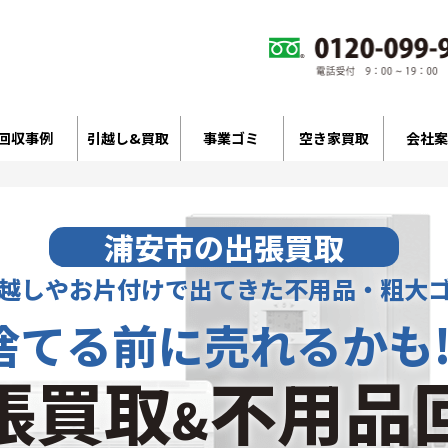
回収事例
引越し&買取
事業ゴミ
空き家買取
会社案
浦安市の出張買取
越しやお片付けで出てきた不用品・粗大
捨てる前に売れるかも!
張買取
不用品
&