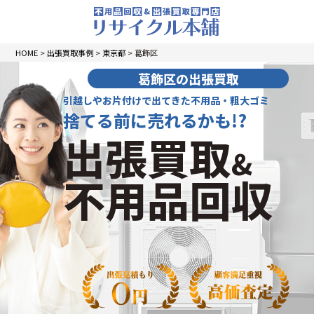
HOME
>
出張買取事例
>
東京都
>
葛飾区
葛飾区の出張買取
引越しやお片付けで出てきた不用品・粗大ゴミ
捨てる前に売れるかも!?
出張買取
&
不用品回収