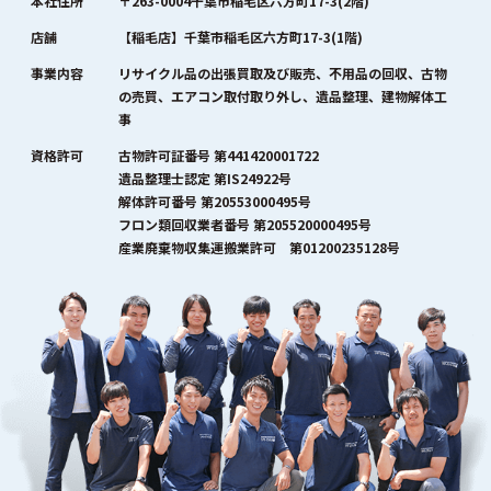
本社住所
〒263-0004千葉市稲毛区六方町17-3(2階)
店舗
【稲毛店】千葉市稲毛区六方町17-3(1階)
事業内容
リサイクル品の出張買取及び販売、不用品の回収、古物
の売買、エアコン取付取り外し、遺品整理、建物解体工
事
資格許可
古物許可証番号 第441420001722
遺品整理士認定 第IS24922号
解体許可番号 第20553000495号
フロン類回収業者番号 第205520000495号
産業廃棄物収集運搬業許可 第01200235128号