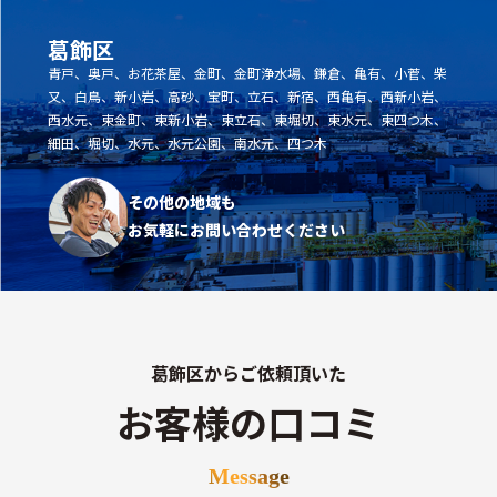
葛飾区
青戸、奥戸、お花茶屋、金町、金町浄水場、鎌倉、亀有、小菅、柴
又、白鳥、新小岩、高砂、宝町、立石、新宿、西亀有、西新小岩、
西水元、東金町、東新小岩、東立石、東堀切、東水元、東四つ木、
細田、堀切、水元、水元公園、南水元、四つ木
その他の地域も
お気軽にお問い合わせください
葛飾区からご依頼頂いた
お客様の口コミ
Message