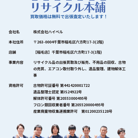
買取価格は無料で出張査定いたします！
会社名
株式会社ハイペル
本社住所
〒263-0004千葉市稲毛区六方町17-3(2階)
店舗
【稲毛店】千葉市稲毛区六方町17-3(1階)
事業内容
リサイクル品の出張買取及び販売、不用品の回収、古物
の売買、エアコン取付取り外し、遺品整理、建物解体工
事
資格許可
古物許可証番号 第441420001722
遺品整理士認定 第IS24922号
解体許可番号 第20553000495号
フロン類回収業者番号 第205520000495号
産業廃棄物収集運搬業許可 第01200235128号