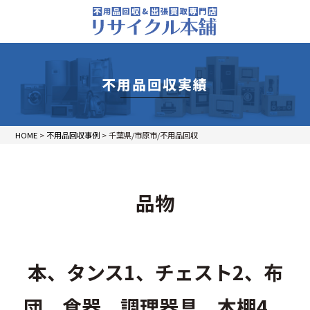
不用品回収実績
HOME
>
不用品回収事例
>
千葉県/市原市/不用品回収
品物
本、タンス1、チェスト2、布
団、食器、調理器具、本棚4、