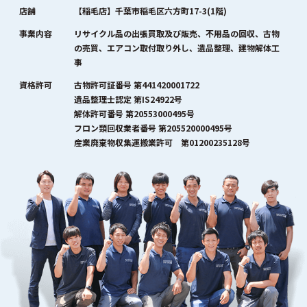
店舗
【稲毛店】千葉市稲毛区六方町17-3(1階)
事業内容
リサイクル品の出張買取及び販売、不用品の回収、古物
の売買、エアコン取付取り外し、遺品整理、建物解体工
事
資格許可
古物許可証番号 第441420001722
遺品整理士認定 第IS24922号
解体許可番号 第20553000495号
フロン類回収業者番号 第205520000495号
産業廃棄物収集運搬業許可 第01200235128号