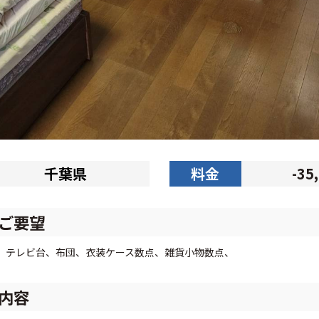
千葉県
料金
-35
ご要望
、テレビ台、布団、衣装ケース数点、雑貨小物数点、
内容