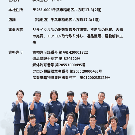
本社住所
〒263-0004千葉市稲毛区六方町17-3(2階)
店舗
【稲毛店】千葉市稲毛区六方町17-3(1階)
事業内容
リサイクル品の出張買取及び販売、不用品の回収、古物
の売買、エアコン取付取り外し、遺品整理、建物解体工
事
資格許可
古物許可証番号 第441420001722
遺品整理士認定 第IS24922号
解体許可番号 第20553000495号
フロン類回収業者番号 第205520000495号
産業廃棄物収集運搬業許可 第01200235128号