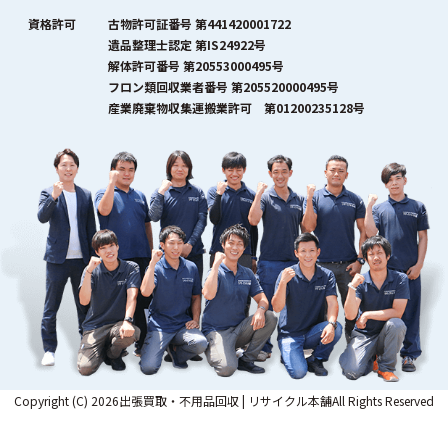
資格許可
古物許可証番号 第441420001722
遺品整理士認定 第IS24922号
解体許可番号 第20553000495号
フロン類回収業者番号 第205520000495号
産業廃棄物収集運搬業許可 第01200235128号
Copyright (C) 2026出張買取・不用品回収 | リサイクル本舗All Rights Reserved