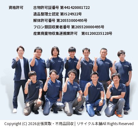
資格許可
古物許可証番号 第441420001722
遺品整理士認定 第IS24922号
解体許可番号 第20553000495号
フロン類回収業者番号 第205520000495号
産業廃棄物収集運搬業許可 第01200235128号
Copyright (C) 2026出張買取・不用品回収 | リサイクル本舗All Rights Reserved