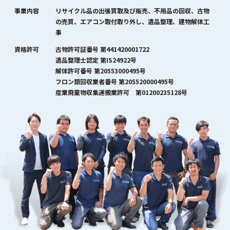
事業内容
リサイクル品の出張買取及び販売、不用品の回収、古物
の売買、エアコン取付取り外し、遺品整理、建物解体工
事
資格許可
古物許可証番号 第441420001722
遺品整理士認定 第IS24922号
解体許可番号 第20553000495号
フロン類回収業者番号 第205520000495号
産業廃棄物収集運搬業許可 第01200235128号