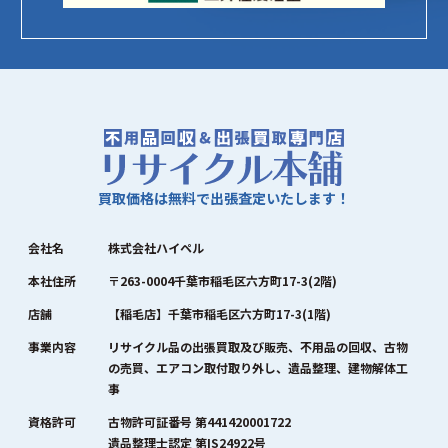
買取価格は無料で出張査定いたします！
会社名
株式会社ハイペル
本社住所
〒263-0004千葉市稲毛区六方町17-3(2階)
店舗
【稲毛店】千葉市稲毛区六方町17-3(1階)
事業内容
リサイクル品の出張買取及び販売、不用品の回収、古物
の売買、エアコン取付取り外し、遺品整理、建物解体工
事
資格許可
古物許可証番号 第441420001722
遺品整理士認定 第IS24922号