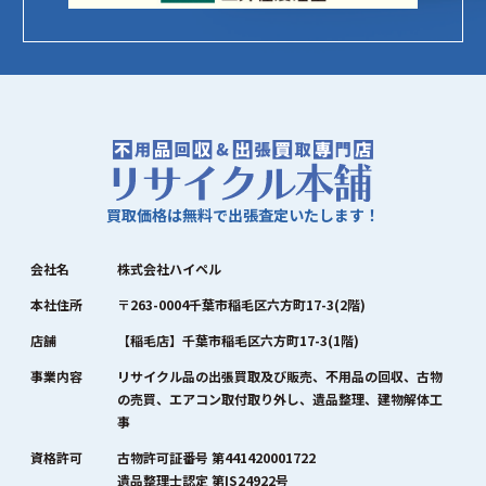
買取価格は無料で出張査定いたします！
会社名
株式会社ハイペル
本社住所
〒263-0004千葉市稲毛区六方町17-3(2階)
店舗
【稲毛店】千葉市稲毛区六方町17-3(1階)
事業内容
リサイクル品の出張買取及び販売、不用品の回収、古物
の売買、エアコン取付取り外し、遺品整理、建物解体工
事
資格許可
古物許可証番号 第441420001722
遺品整理士認定 第IS24922号