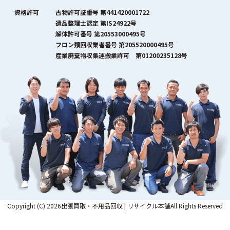
資格許可
古物許可証番号 第441420001722
遺品整理士認定 第IS24922号
解体許可番号 第20553000495号
フロン類回収業者番号 第205520000495号
産業廃棄物収集運搬業許可 第01200235128号
Copyright (C) 2026出張買取・不用品回収 | リサイクル本舗All Rights Reserved