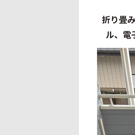
折り畳
ル、電