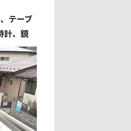
、テーブ
時計、鏡