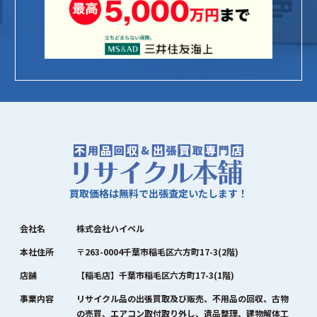
買取価格は無料で出張査定いたします！
会社名
株式会社ハイペル
本社住所
〒263-0004千葉市稲毛区六方町17-3(2階)
店舗
【稲毛店】千葉市稲毛区六方町17-3(1階)
事業内容
リサイクル品の出張買取及び販売、不用品の回収、古物
の売買、エアコン取付取り外し、遺品整理、建物解体工