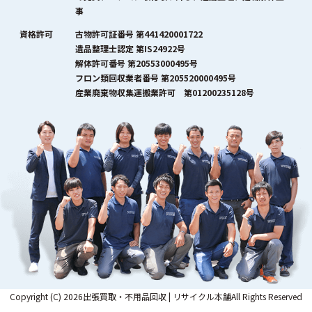
事
資格許可
古物許可証番号 第441420001722
遺品整理士認定 第IS24922号
解体許可番号 第20553000495号
フロン類回収業者番号 第205520000495号
産業廃棄物収集運搬業許可 第01200235128号
Copyright (C) 2026出張買取・不用品回収 | リサイクル本舗All Rights Reserved