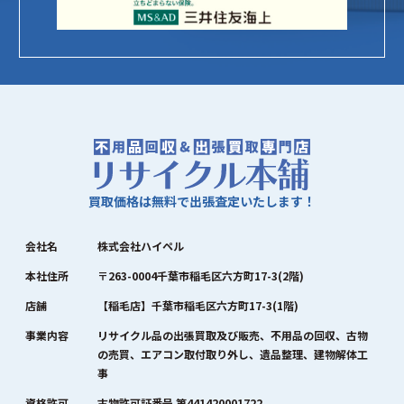
買取価格は無料で出張査定いたします！
会社名
株式会社ハイペル
本社住所
〒263-0004千葉市稲毛区六方町17-3(2階)
店舗
【稲毛店】千葉市稲毛区六方町17-3(1階)
事業内容
リサイクル品の出張買取及び販売、不用品の回収、古物
の売買、エアコン取付取り外し、遺品整理、建物解体工
事
資格許可
古物許可証番号 第441420001722