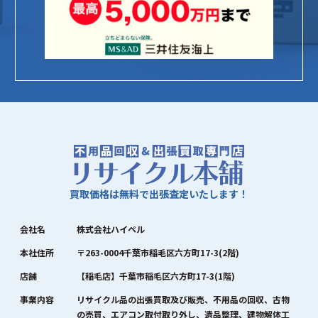
買取価格は無料で出張査定いたします！
会社名
株式会社ハイペル
本社住所
〒263-0004千葉市稲毛区六方町17-3(2階)
店舗
【稲毛店】千葉市稲毛区六方町17-3(1階)
事業内容
リサイクル品の出張買取及び販売、不用品の回収、古物
の売買、エアコン取付取り外し、遺品整理、建物解体工