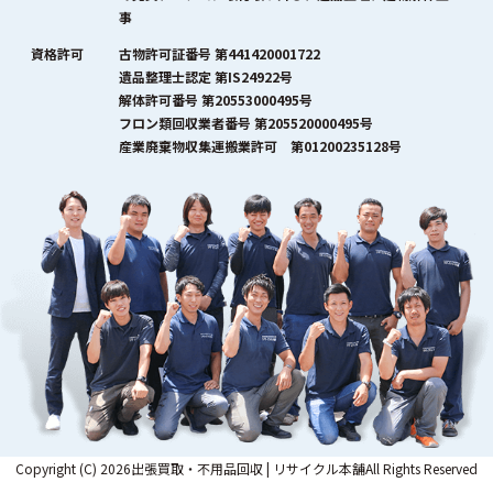
事
資格許可
古物許可証番号 第441420001722
遺品整理士認定 第IS24922号
解体許可番号 第20553000495号
フロン類回収業者番号 第205520000495号
産業廃棄物収集運搬業許可 第01200235128号
Copyright (C) 2026出張買取・不用品回収 | リサイクル本舗All Rights Reserved