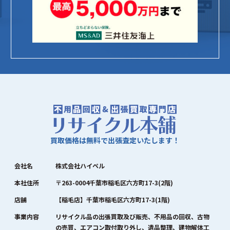
買取価格は無料で出張査定いたします！
会社名
株式会社ハイペル
本社住所
〒263-0004千葉市稲毛区六方町17-3(2階)
店舗
【稲毛店】千葉市稲毛区六方町17-3(1階)
事業内容
リサイクル品の出張買取及び販売、不用品の回収、古物
の売買、エアコン取付取り外し、遺品整理、建物解体工