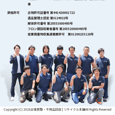
事
資格許可
古物許可証番号 第441420001722
遺品整理士認定 第IS24922号
解体許可番号 第20553000495号
フロン類回収業者番号 第205520000495号
産業廃棄物収集運搬業許可 第01200235128号
Copyright (C) 2026出張買取・不用品回収 | リサイクル本舗All Rights Reserved