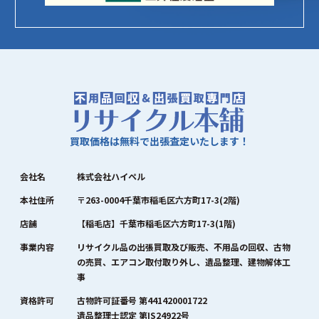
買取価格は無料で出張査定いたします！
会社名
株式会社ハイペル
本社住所
〒263-0004千葉市稲毛区六方町17-3(2階)
店舗
【稲毛店】千葉市稲毛区六方町17-3(1階)
事業内容
リサイクル品の出張買取及び販売、不用品の回収、古物
の売買、エアコン取付取り外し、遺品整理、建物解体工
事
資格許可
古物許可証番号 第441420001722
遺品整理士認定 第IS24922号