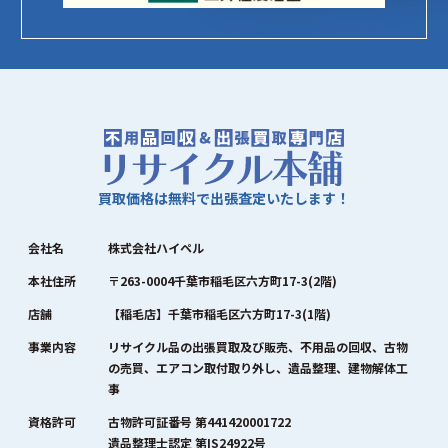
買取価格は無料で出張査定いたします！
会社名
株式会社ハイペル
本社住所
〒263-0004千葉市稲毛区六方町17-3(2階)
店舗
【稲毛店】千葉市稲毛区六方町17-3(1階)
事業内容
リサイクル品の出張買取及び販売、不用品の回収、古物
の売買、エアコン取付取り外し、遺品整理、建物解体工
事
資格許可
古物許可証番号 第441420001722
遺品整理士認定 第IS24922号