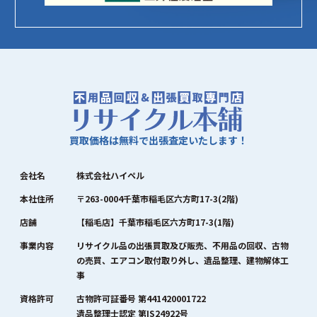
買取価格は無料で出張査定いたします！
会社名
株式会社ハイペル
本社住所
〒263-0004千葉市稲毛区六方町17-3(2階)
店舗
【稲毛店】千葉市稲毛区六方町17-3(1階)
事業内容
リサイクル品の出張買取及び販売、不用品の回収、古物
の売買、エアコン取付取り外し、遺品整理、建物解体工
事
資格許可
古物許可証番号 第441420001722
遺品整理士認定 第IS24922号