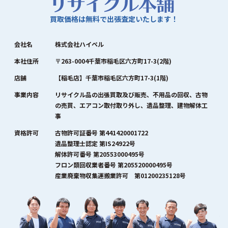
買取価格は無料で出張査定いたします！
会社名
株式会社ハイペル
本社住所
〒263-0004千葉市稲毛区六方町17-3(2階)
店舗
【稲毛店】千葉市稲毛区六方町17-3(1階)
事業内容
リサイクル品の出張買取及び販売、不用品の回収、古物
の売買、エアコン取付取り外し、遺品整理、建物解体工
事
資格許可
古物許可証番号 第441420001722
遺品整理士認定 第IS24922号
解体許可番号 第20553000495号
フロン類回収業者番号 第205520000495号
産業廃棄物収集運搬業許可 第01200235128号