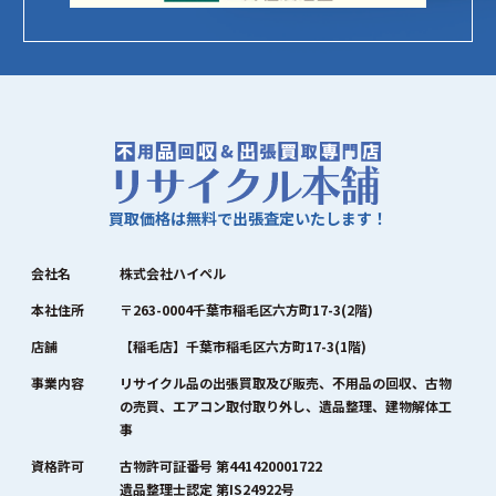
買取価格は無料で出張査定いたします！
会社名
株式会社ハイペル
本社住所
〒263-0004千葉市稲毛区六方町17-3(2階)
店舗
【稲毛店】千葉市稲毛区六方町17-3(1階)
事業内容
リサイクル品の出張買取及び販売、不用品の回収、古物
の売買、エアコン取付取り外し、遺品整理、建物解体工
事
資格許可
古物許可証番号 第441420001722
遺品整理士認定 第IS24922号