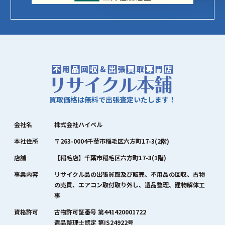
買取価格は無料で出張査定いたします！
会社名
株式会社ハイペル
本社住所
〒263-0004千葉市稲毛区六方町17-3(2階)
店舗
【稲毛店】千葉市稲毛区六方町17-3(1階)
事業内容
リサイクル品の出張買取及び販売、不用品の回収、古物
の売買、エアコン取付取り外し、遺品整理、建物解体工
事
資格許可
古物許可証番号 第441420001722
遺品整理士認定 第IS24922号