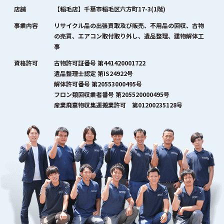
店舗
【稲毛店】千葉市稲毛区六方町17-3(1階)
事業内容
リサイクル品の出張買取及び販売、不用品の回収、古物
の売買、エアコン取付取り外し、遺品整理、建物解体工
事
資格許可
古物許可証番号 第441420001722
遺品整理士認定 第IS24922号
解体許可番号 第20553000495号
フロン類回収業者番号 第205520000495号
産業廃棄物収集運搬業許可 第01200235128号