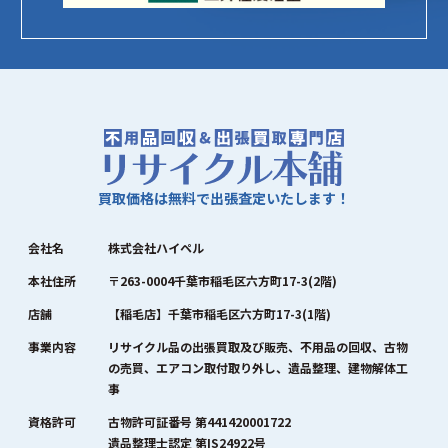
買取価格は無料で出張査定いたします！
会社名
株式会社ハイペル
本社住所
〒263-0004千葉市稲毛区六方町17-3(2階)
店舗
【稲毛店】千葉市稲毛区六方町17-3(1階)
事業内容
リサイクル品の出張買取及び販売、不用品の回収、古物
の売買、エアコン取付取り外し、遺品整理、建物解体工
事
資格許可
古物許可証番号 第441420001722
遺品整理士認定 第IS24922号