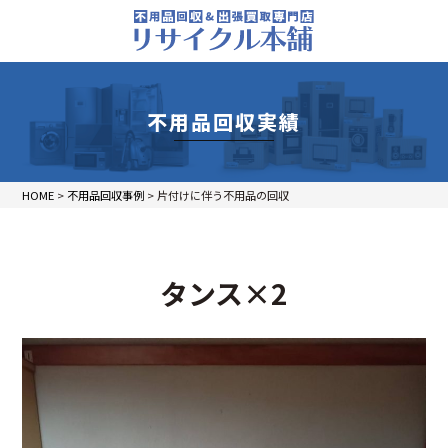
不用品回収実績
HOME
>
不用品回収事例
>
片付けに伴う不用品の回収
タンス×2