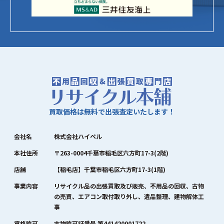
買取価格は無料で出張査定いたします！
会社名
株式会社ハイペル
本社住所
〒263-0004千葉市稲毛区六方町17-3(2階)
店舗
【稲毛店】千葉市稲毛区六方町17-3(1階)
事業内容
リサイクル品の出張買取及び販売、不用品の回収、古物
の売買、エアコン取付取り外し、遺品整理、建物解体工
事
資格許可
古物許可証番号 第441420001722