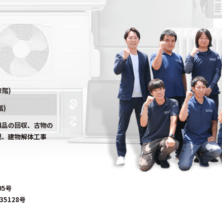
2階)
階)
用品の回収、古物の
理、建物解体工事
95号
5128号