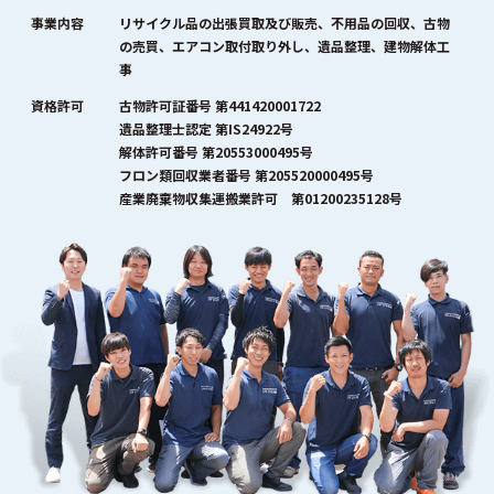
事業内容
リサイクル品の出張買取及び販売、不用品の回収、古物
の売買、エアコン取付取り外し、遺品整理、建物解体工
事
資格許可
古物許可証番号 第441420001722
遺品整理士認定 第IS24922号
解体許可番号 第20553000495号
フロン類回収業者番号 第205520000495号
産業廃棄物収集運搬業許可 第01200235128号