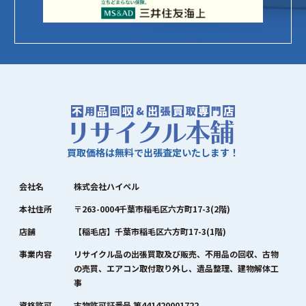
買取価格は無料で出張査定いたします！
会社名
株式会社ハイペル
本社住所
〒263-0004千葉市稲毛区六方町17-3(2階)
店舗
【稲毛店】千葉市稲毛区六方町17-3(1階)
事業内容
リサイクル品の出張買取及び販売、不用品の回収、古物
の売買、エアコン取付取り外し、遺品整理、建物解体工
事
資格許可
古物許可証番号 第441420001722