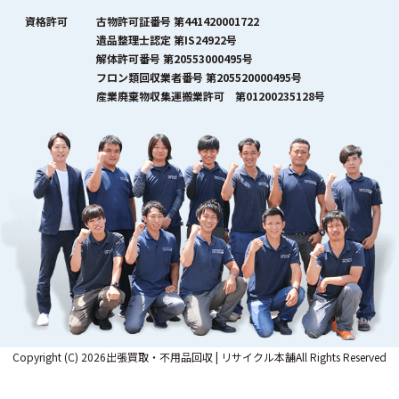
資格許可
古物許可証番号 第441420001722
遺品整理士認定 第IS24922号
解体許可番号 第20553000495号
フロン類回収業者番号 第205520000495号
産業廃棄物収集運搬業許可 第01200235128号
Copyright (C) 2026出張買取・不用品回収 | リサイクル本舗All Rights Reserved