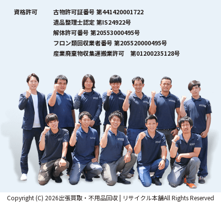
資格許可
古物許可証番号 第441420001722
遺品整理士認定 第IS24922号
解体許可番号 第20553000495号
フロン類回収業者番号 第205520000495号
産業廃棄物収集運搬業許可 第01200235128号
Copyright (C) 2026出張買取・不用品回収 | リサイクル本舗All Rights Reserved