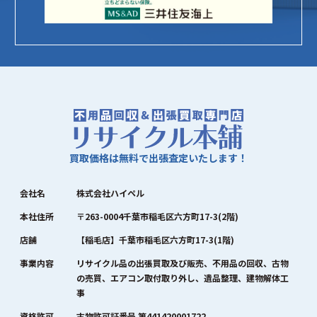
買取価格は無料で出張査定いたします！
会社名
株式会社ハイペル
本社住所
〒263-0004千葉市稲毛区六方町17-3(2階)
店舗
【稲毛店】千葉市稲毛区六方町17-3(1階)
事業内容
リサイクル品の出張買取及び販売、不用品の回収、古物
の売買、エアコン取付取り外し、遺品整理、建物解体工
事
資格許可
古物許可証番号 第441420001722