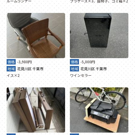
ルームランナー
プラケース×3、座椅子、ゴミ箱×2
価格
-3,980円
価格
-5,000円
地域
花見川区
千葉市
地域
花見川区
千葉市
イス×2
ワインセラー