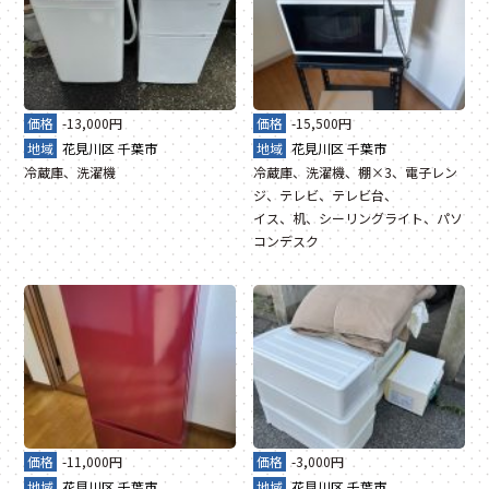
価格
-13,000円
価格
-15,500円
地域
花見川区
千葉市
地域
花見川区
千葉市
冷蔵庫、洗濯機
冷蔵庫、洗濯機、棚×3、電子レン
ジ、テレビ、テレビ台、
イス、机、シーリングライト、パソ
コンデスク
価格
-11,000円
価格
-3,000円
地域
花見川区
千葉市
地域
花見川区
千葉市