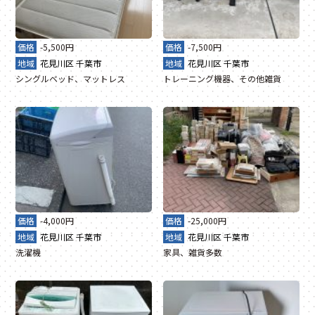
価格
-5,500円
価格
-7,500円
地域
花見川区
千葉市
地域
花見川区
千葉市
シングルベッド、マットレス
トレーニング機器、その他雑貨
価格
-4,000円
価格
-25,000円
地域
花見川区
千葉市
地域
花見川区
千葉市
洗濯機
家具、雑貨多数