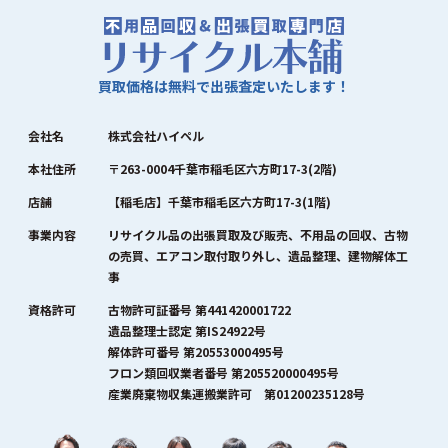
買取価格は無料で出張査定いたします！
会社名
株式会社ハイペル
本社住所
〒263-0004千葉市稲毛区六方町17-3(2階)
店舗
【稲毛店】千葉市稲毛区六方町17-3(1階)
事業内容
リサイクル品の出張買取及び販売、不用品の回収、古物
の売買、エアコン取付取り外し、遺品整理、建物解体工
事
資格許可
古物許可証番号 第441420001722
遺品整理士認定 第IS24922号
解体許可番号 第20553000495号
フロン類回収業者番号 第205520000495号
産業廃棄物収集運搬業許可 第01200235128号