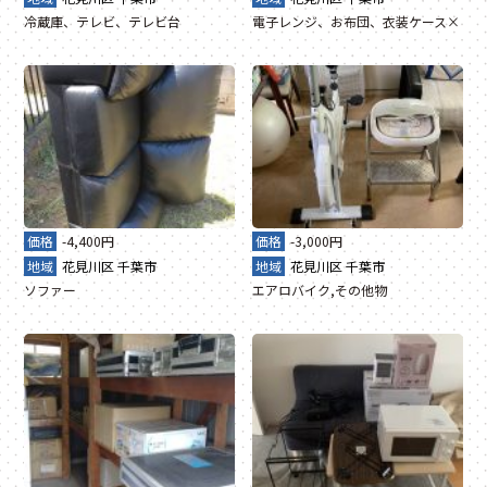
冷蔵庫、テレビ、テレビ台
電子レンジ、お布団、衣装ケース×
価格
-4,400円
価格
-3,000円
地域
花見川区
千葉市
地域
花見川区
千葉市
ソファー
エアロバイク,その他物