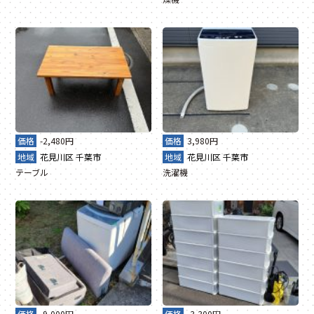
価格
-2,480円
価格
3,980円
地域
花見川区
千葉市
地域
花見川区
千葉市
テーブル
洗濯機
価格
-9,000円
価格
-3,300円