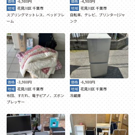
価格
-6,980円
価格
-4,980円
地域
花見川区
千葉市
地域
花見川区
千葉市
スプリングマットレス、ベッドフレ
自転車、テレビ、プリンター(ジャ
ーム
ンク
価格
-3,980円
価格
-6,980円
地域
花見川区
千葉市
地域
花見川区
千葉市
布団、すだれ、電子ピアノ、ズボン
冷蔵庫
プレッサー