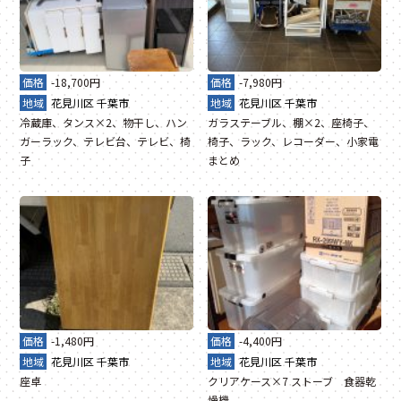
価格
-18,700円
価格
-7,980円
地域
花見川区
千葉市
地域
花見川区
千葉市
冷蔵庫、タンス×2、物干し、ハン
ガラステーブル、棚×2、座椅子、
ガーラック、テレビ台、テレビ、椅
椅子、ラック、レコーダー、小家電
子
まとめ
価格
-1,480円
価格
-4,400円
地域
花見川区
千葉市
地域
花見川区
千葉市
座卓
クリアケース×7 ストーブ 食器乾
燥機