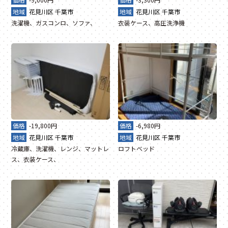
地域
花見川区
千葉市
地域
花見川区
千葉市
洗濯機、ガスコンロ、ソファ、
衣装ケース、高圧洗浄機
価格
-19,800円
価格
-6,980円
地域
花見川区
千葉市
地域
花見川区
千葉市
冷蔵庫、洗濯機、レンジ、マットレ
ロフトベッド
ス、衣装ケース、