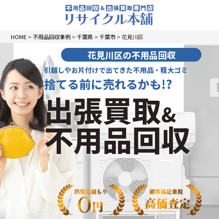
HOME
>
不用品回収事例
>
千葉県
>
千葉市
>
花見川区
花見川区の不用品回収
引越しやお片付けで出てきた不用品・粗大ゴミ
捨てる前に売れるかも!?
出張買取
&
不用品回収