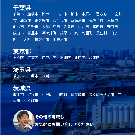
千葉県
千葉市 船橋市 松戸市 市川市 柏市 市原市 習志野市 流山
市 浦安市 鎌ケ谷市 八千代市 四街道市 我孫子市 東金市
山武市 八街市 大網白里市 佐倉市 白井市 印西市 野田市
成田市 富里市 酒々井町 茂原市 九十九里町 長生村 白子
町 一宮町 袖ケ浦市 木更津市
東京都
足立区 江東区 江戸川区 葛飾区 墨田区 台東区
埼玉県
草加市 三郷市 八潮市
茨城県
取手市 守谷市 利根町 河内町 龍ケ崎市 つくばみらい市 牛
久市 つくば市
その他の地域も
お気軽にお問い合わせください