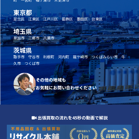
東京都
足立区 江東区 江戸川区 葛飾区 墨田区 台東区
埼玉県
草加市 三郷市 八潮市
茨城県
取手市 守谷市 利根町 河内町 龍ケ崎市 つくばみらい市 牛
久市 つくば市
その他の地域も
お気軽にお問い合わせください
出張買取の流れを45秒の動画で解説