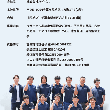
会社名
株式会社ハイペル
本社住所
〒263-0004千葉市稲毛区六方町17-3(2階)
店舗
【稲毛店】千葉市稲毛区六方町17-3(1階)
事業内容
リサイクル品の出張買取及び販売、不用品の回収、古物
の売買、エアコン取付取り外し、遺品整理、建物解体工
事
資格許可
古物許可証番号 第441420001722
遺品整理士認定 第IS24922号
解体許可番号 第20553000495号
フロン類回収業者番号 第205520000495号
産業廃棄物収集運搬業許可 第01200235128号