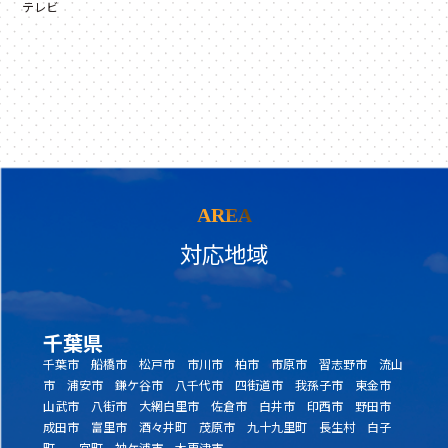
テレビ
AREA
対応地域
千葉県
千葉市 船橋市 松戸市 市川市 柏市 市原市 習志野市 流山
市 浦安市 鎌ケ谷市 八千代市 四街道市 我孫子市 東金市
山武市 八街市 大網白里市 佐倉市 白井市 印西市 野田市
成田市 富里市 酒々井町 茂原市 九十九里町 長生村 白子
町 一宮町 袖ケ浦市 木更津市