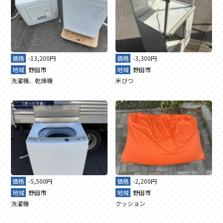
価格
-13,200円
価格
-3,300円
地域
野田市
地域
野田市
洗濯機、乾燥機
米びつ
価格
-5,500円
価格
-2,200円
地域
野田市
地域
野田市
洗濯機
クッション