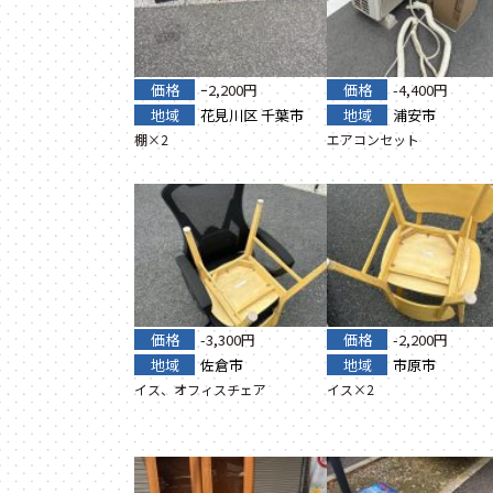
価格
ｰ2,200円
価格
-4,400円
地域
花見川区
千葉市
地域
浦安市
棚×2
エアコンセット
価格
-3,300円
価格
-2,200円
地域
佐倉市
地域
市原市
イス、オフィスチェア
イス×2