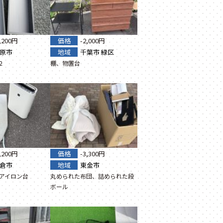
2,200円
価格
-2,000円
原市
地域
千葉市
緑区
2
棚、物置台
5,200円
価格
-3,300円
倉市
地域
東金市
アイロン台
丸められた布団、詰められた段
ボール