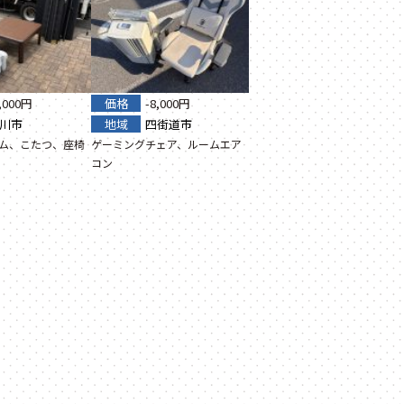
8,000円
価格
-8,000円
川市
地域
四街道市
ム、こたつ、座椅
ゲーミングチェア、ルームエア
コン