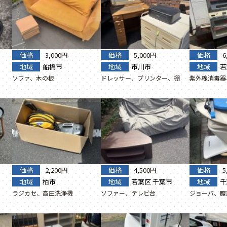
価格
-3,000円
価格
-5,000円
価格
-
地域
船橋市
地域
市川市
地域
若
ソファ、木の板
ドレッサー、プリンター、棚
紫外線消毒器
価格
-2,200円
価格
-4,500円
価格
-
地域
柏市
地域
若葉区
千葉市
地域
千
ラジカセ、高圧洗浄機
ソファー、テレビ台
ジョーバ、腹