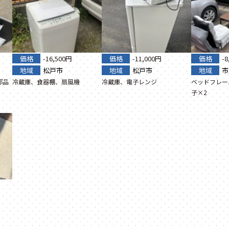
価格
-16,500円
価格
-11,000円
価格
-
地域
松戸市
地域
松戸市
地域
市
部品
冷蔵庫、食器棚、扇風機
冷蔵庫、電子レンジ
ベッドフレー
子×2