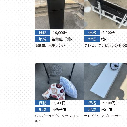
価格
-10,000円
価格
-3,300円
地域
若葉区
千葉市
地域
柏市
冷蔵庫、電子レンジ
テレビ、テレビスタンドの
価格
-2,200円
価格
-4,400円
地域
我孫子市
地域
松戸市
ハンガーラック、クッション、
テレビ台、アブローラー
毛布