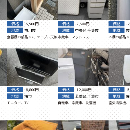
価格
-5,500円
価格
-7,500円
価格
-
地域
市川市
地域
中央区
千葉市
地域
市
食器棚の部品×2、テーブル天板
冷蔵庫、マットレス
本棚の部品×
価格
-8,800円
価格
-12,000円
価格
-
地域
柏市
地域
若葉区
千葉市
地域
佐
モニター、TV
自転車、冷蔵庫、洗濯機
空気清浄機、