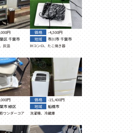
6,000円
価格
-4,500円
葉区
千葉市
地域
市川市
千葉市
、灰皿
IHコンロ、たこ焼き器
5,000円
価格
-15,400円
葉市
緑区
地域
船橋市
筋ワンダーコア
洗濯機、冷蔵庫