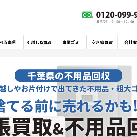
回収事例
引越し&買取
事業ゴミ
空き家買取
会社案
千葉県の不用品回収
越しやお片付けで出てきた不用品・粗大
捨てる前に売れるかも!
張買取
不用品
&