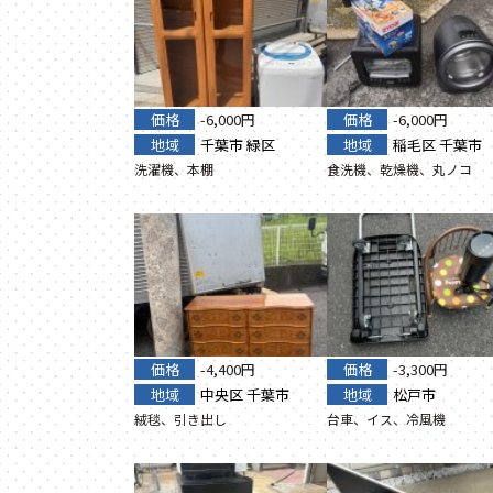
価格
-6,000円
価格
-6,000円
地域
千葉市
緑区
地域
稲毛区
千葉市
洗濯機、本棚
食洗機、乾燥機、丸ノコ
価格
-4,400円
価格
-3,300円
地域
中央区
千葉市
地域
松戸市
絨毯、引き出し
台車、イス、冷風機