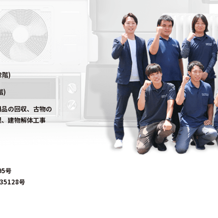
2階)
階)
用品の回収、古物の
理、建物解体工事
95号
5128号