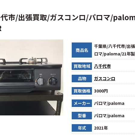
代市/出張買取/ガスコンロ/パロマ/palom
R
千葉県/八千代市/出張
商品名
ロマ/paloma/21年製/
買取地域
八千代市
品物
ガスコンロ
買取価格
3000円
メーカー
パロマ/paloma
型番
パロマ/paloma
年式
2021年