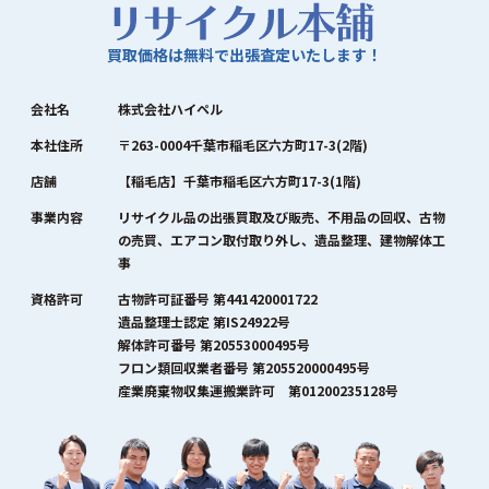
買取価格は無料で出張査定いたします！
会社名
株式会社ハイペル
本社住所
〒263-0004千葉市稲毛区六方町17-3(2階)
店舗
【稲毛店】千葉市稲毛区六方町17-3(1階)
事業内容
リサイクル品の出張買取及び販売、不用品の回収、古物
の売買、エアコン取付取り外し、遺品整理、建物解体工
事
資格許可
古物許可証番号 第441420001722
遺品整理士認定 第IS24922号
解体許可番号 第20553000495号
フロン類回収業者番号 第205520000495号
産業廃棄物収集運搬業許可 第01200235128号