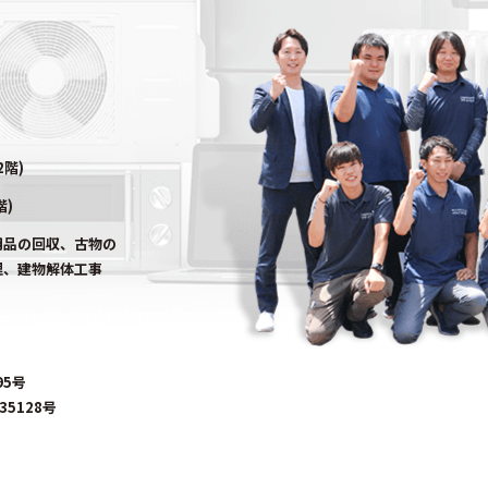
2階)
階)
用品の回収、古物の
理、建物解体工事
95号
5128号