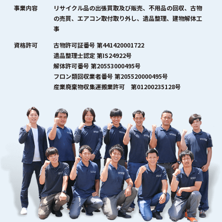
事業内容
リサイクル品の出張買取及び販売、不用品の回収、古物
の売買、エアコン取付取り外し、遺品整理、建物解体工
事
資格許可
古物許可証番号 第441420001722
遺品整理士認定 第IS24922号
解体許可番号 第20553000495号
フロン類回収業者番号 第205520000495号
産業廃棄物収集運搬業許可 第01200235128号