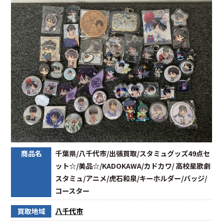
商品名
千葉県/八千代市/出張買取/スタミュグッズ49点セ
ット☆/美品☆/KADOKAWA/カドカワ/ 高校星歌劇
スタミュ/アニメ/虎石和泉/キーホルダー/バッジ/
コースター
買取地域
八千代市