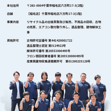
本社住所
〒263-0004千葉市稲毛区六方町17-3(2階)
店舗
【稲毛店】千葉市稲毛区六方町17-3(1階)
事業内容
リサイクル品の出張買取及び販売、不用品の回収、古物
の売買、エアコン取付取り外し、遺品整理、建物解体工
事
資格許可
古物許可証番号 第441420001722
遺品整理士認定 第IS24922号
解体許可番号 第20553000495号
フロン類回収業者番号 第205520000495号
産業廃棄物収集運搬業許可 第01200235128号