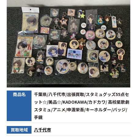
商品名
千葉県/八千代市/出張買取/スタミュグッズ55点セ
ット☆/美品☆/KADOKAWA/カドカワ/ 高校星歌劇
スタミュ/アニメ/申渡栄吾/キーホルダー/バッジ/
手鏡
買取地域
八千代市