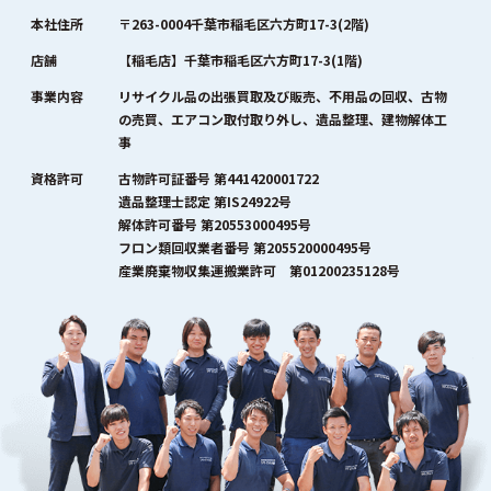
本社住所
〒263-0004千葉市稲毛区六方町17-3(2階)
店舗
【稲毛店】千葉市稲毛区六方町17-3(1階)
事業内容
リサイクル品の出張買取及び販売、不用品の回収、古物
の売買、エアコン取付取り外し、遺品整理、建物解体工
事
資格許可
古物許可証番号 第441420001722
遺品整理士認定 第IS24922号
解体許可番号 第20553000495号
フロン類回収業者番号 第205520000495号
産業廃棄物収集運搬業許可 第01200235128号