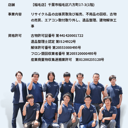
店舗
【稲毛店】千葉市稲毛区六方町17-3(1階)
事業内容
リサイクル品の出張買取及び販売、不用品の回収、古物
の売買、エアコン取付取り外し、遺品整理、建物解体工
事
資格許可
古物許可証番号 第441420001722
遺品整理士認定 第IS24922号
解体許可番号 第20553000495号
フロン類回収業者番号 第205520000495号
産業廃棄物収集運搬業許可 第01200235128号