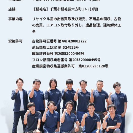
店舗
【稲毛店】千葉市稲毛区六方町17-3(1階)
事業内容
リサイクル品の出張買取及び販売、不用品の回収、古物
の売買、エアコン取付取り外し、遺品整理、建物解体工
事
資格許可
古物許可証番号 第441420001722
遺品整理士認定 第IS24922号
解体許可番号 第20553000495号
フロン類回収業者番号 第205520000495号
産業廃棄物収集運搬業許可 第01200235128号