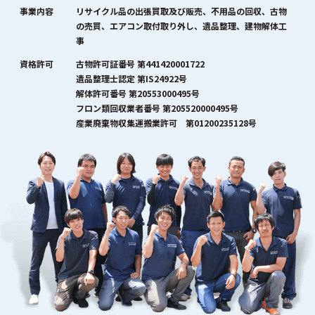
事業内容
リサイクル品の出張買取及び販売、不用品の回収、古物
の売買、エアコン取付取り外し、遺品整理、建物解体工
事
資格許可
古物許可証番号 第441420001722
遺品整理士認定 第IS24922号
解体許可番号 第20553000495号
フロン類回収業者番号 第205520000495号
産業廃棄物収集運搬業許可 第01200235128号