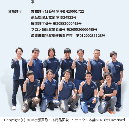
事
資格許可
古物許可証番号 第441420001722
遺品整理士認定 第IS24922号
解体許可番号 第20553000495号
フロン類回収業者番号 第205520000495号
産業廃棄物収集運搬業許可 第01200235128号
Copyright (C) 2026出張買取・不用品回収 | リサイクル本舗All Rights Reserved