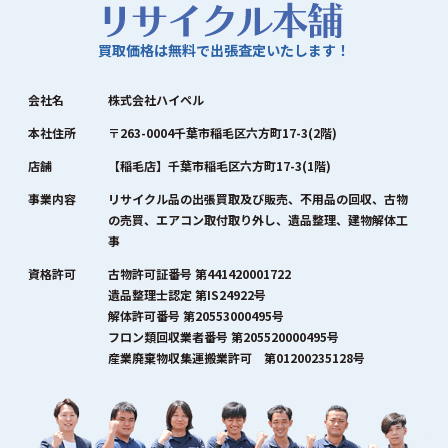
買取価格は無料で出張査定いたします！
会社名
株式会社ハイペル
本社住所
〒263-0004千葉市稲毛区六方町17-3(2階)
店舗
【稲毛店】千葉市稲毛区六方町17-3(1階)
事業内容
リサイクル品の出張買取及び販売、不用品の回収、古物
の売買、エアコン取付取り外し、遺品整理、建物解体工
事
資格許可
古物許可証番号 第441420001722
遺品整理士認定 第IS24922号
解体許可番号 第20553000495号
フロン類回収業者番号 第205520000495号
産業廃棄物収集運搬業許可 第01200235128号