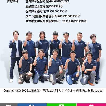
資格許可
古物許可証番号 第441420001722
遺品整理士認定 第IS24922号
解体許可番号 第20553000495号
フロン類回収業者番号 第205520000495号
産業廃棄物収集運搬業許可 第01200235128号
Copyright (C) 2026出張買取・不用品回収 | リサイクル本舗All Rights Reserved