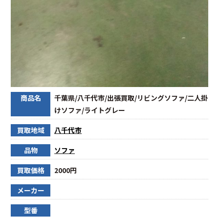
商品名
千葉県/八千代市/出張買取/リビングソファ/二人掛
けソファ/ライトグレー
買取地域
八千代市
品物
ソファ
買取価格
2000円
メーカー
型番