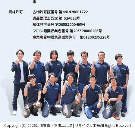
事
資格許可
古物許可証番号 第441420001722
遺品整理士認定 第IS24922号
解体許可番号 第20553000495号
フロン類回収業者番号 第205520000495号
産業廃棄物収集運搬業許可 第01200235128号
Copyright (C) 2026出張買取・不用品回収 | リサイクル本舗All Rights Reserved